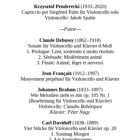
Krzysztof Penderecki
(1933–2020)
Capriccio per Siegfried Palm für Violoncello solo
Violoncello: Jakob Spahn
---Pause---
Claude Debussy
(1862–1918)
Sonate für Violoncello und Klavier d-Moll
1. Prologue: Lent, sostenuto e molto risoluto
2. Sérénade: Modérément animé
3. Finale: Animé, léger et nerveux
Jean Françaix
(1912–1997)
Mouvement perpétuel für Violoncello und Klavier
Johannes Brahms
(1833–1897)
Wie Melodien zieht es mir op. 105 Nr. 1
(Bearbeitung für Violoncello und Klavier)
Violoncello: Claudio Bohórquez
Klavier: Péter Nagy
Carl Davidoff
(1838–1889)
Vier Stücke für Violoncello und Klavier op. 20
1. Sonntag Morgen
2. Am Springbrunnen