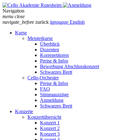
Navigation
menu
close
navigate_before
zurück
language
English
Kurse
Meisterkurse
Überblick
Dozenten
Korrepetitoren
Preise & Infos
Bewerbung Abschlusskonzert
Schwarzes Brett
Cello-Orchester
Preise & Infos
FAQ
Stimmauszüge
Anmeldung
Schwarzes Brett
Konzerte
Konzertübersicht
Konzert 1
Konzert 2
Konzert 3
Konzert 4